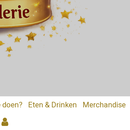
e doen?
Eten & Drinken
Merchandise