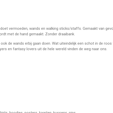
 doet vermoeden, wands en walking sticks/staffs. Gemaakt van gev
ordt met de hand gemaakt. Zonder draaibank.
j ook de wands erbij gaan doen. Wat uiteindelijk een schot in de roos
ers en fantasy lovers uit de hele wereld vinden de weg naar ons.
shirts, hoodies, posters, kaarten, kussens, pins