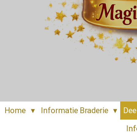
Home
Informatie Braderie
Dee
Inf