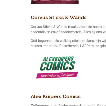
Corvus Sticks & Wands
Corvus Sticks & Wands maakt zoals de naam al
boomtakken en/of boomwortels. Alles bij ons w
Ooit begonnen als walking sticks makers, zijn wi
heksen, maar ook Potterheads, LARPers, cosplay
Alex Kuipers Comics
Zelfgemaakte grafische horror illustraties. Op t 